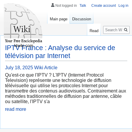
Not logged in
Talk
Create account
Log in
Main page
Discussion
Search
Read
ktwiki.com
IPTV France : Analyse du service de
télévision par Internet
July 18, 2025
Wiki Article
Qu'est-ce que l'IPTV ? L'IPTV (Internet Protocol
Television) représente une technologie de diffusion
télévisuelle qui utilise les protocoles Internet pour
transmettre des contenus audiovisuels. Contrairement aux
méthodes traditionnelles de diffusion par antenne, câble
ou satellite, l'IPTV s'a
read more